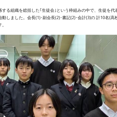
係する組織を総括した｢生徒会｣という枠組みの中で、生徒を代
た。会長(1)･副会長(2)･書記(2)･会計(3)の 計10名
(高校
す。