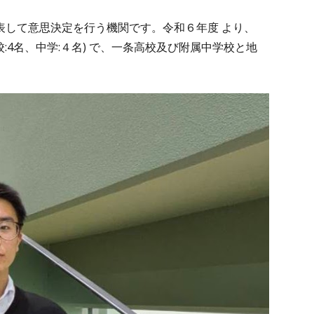
表して意思決定を行う機関です。令和６年度 より、
:
4
名、中学:
４
名)
で、一条高校及び附属中学校と地